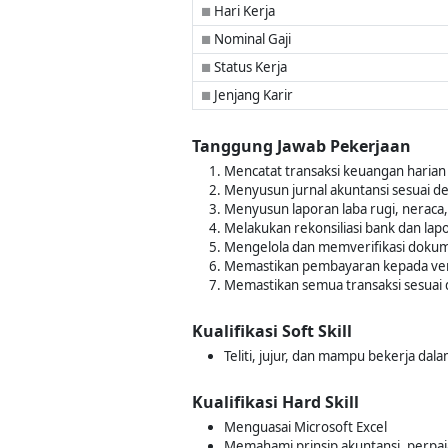
Hari Kerja
■
Nominal Gaji
■
Status Kerja
■
Jenjang Karir
■
Tanggung Jawab Pekerjaan
Mencatat transaksi keuangan haria
Menyusun jurnal akuntansi sesuai d
Menyusun laporan laba rugi, neraca,
Melakukan rekonsiliasi bank dan la
Mengelola dan memverifikasi dokume
Memastikan pembayaran kepada vend
Memastikan semua transaksi sesua
Kualifikasi Soft Skill
Teliti, jujur, dan mampu bekerja da
Kualifikasi Hard Skill
Menguasai Microsoft Excel
Memahami prinsip akuntansi, perpa