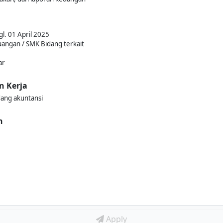
l. 01 April 2025
angan / SMK Bidang terkait
ar
n Kerja
dang akuntansi
n
Apply