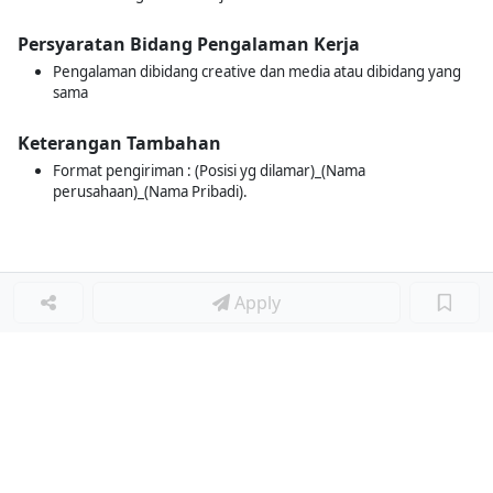
Persyaratan Bidang Pengalaman Kerja
Pengalaman dibidang creative dan media atau dibidang yang
sama
Keterangan Tambahan
Format pengiriman : (Posisi yg dilamar)_(Nama
perusahaan)_(Nama Pribadi).
Apply
Loker Terkait
■
Loker SOCIAL MEDIA CREATIVE SPECIALIST
Loker SOCIAL MEDIA CREATIVE SPECIALIST
Loker Lainnya
■