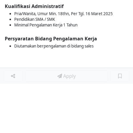
Kualifikasi Administratif
Pria/Wanita, Umur Min. 18thn, Per Tgl. 16 Maret 2025
Pendidikan SMA / SMK
Minimal Pengalaman Kerja 1 Tahun
Persyaratan Bidang Pengalaman Kerja
Diutamakan berpengalaman di bidang sales
Apply
Loker Lainnya
■
Loker MANAGER CAFE
Loker SPV CAFE
Loker CAPTAIN CAFE
Loker BAR CAFE
Loker WAITERSS
Loker STEWARD