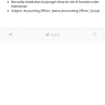
Bersedia melakukan kunjungan dinas ke site di Sumatera dan
Kalimantan
Subject: Accounting Officer_Nama (Accounting Officer_Surya)
Apply
Loker Terkait
■
Loker STAF AKUNTING
Loker Lainnya
■
Loker MANAGER CAFE
Loker SPV CAFE
Loker CAPTAIN CAFE
Loker BAR CAFE
Loker WAITERSS
Loker STEWARD
Loker KARYAWAN TOKO SERABUTAN
Loker MARKETING FORWARDING