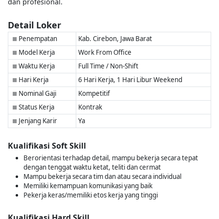
dan profesional.
Detail Loker
Penempatan
Kab. Cirebon, Jawa Barat
■
Model Kerja
Work From Office
■
Waktu Kerja
Full Time / Non-Shift
■
Hari Kerja
6 Hari Kerja, 1 Hari Libur Weekend
■
Nominal Gaji
Kompetitif
■
Status Kerja
Kontrak
■
Jenjang Karir
Ya
■
Kualifikasi Soft Skill
Berorientasi terhadap detail, mampu bekerja secara tepat
dengan tenggat waktu ketat, teliti dan cermat
Mampu bekerja secara tim dan atau secara individual
Memiliki kemampuan komunikasi yang baik
Pekerja keras/memiliki etos kerja yang tinggi
Kualifikasi Hard Skill