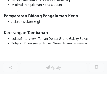
Pendidikan SMA / SMK / D3 Perawat Gigi
Minimal Pengalaman Kerja 6 Bulan
Persyaratan Bidang Pengalaman Kerja
Asisten Dokter Gigi
Keterangan Tambahan
Lokasi Interview : Teman Dental Grand Galaxy Bekasi
Subjek : Posisi yang dilamar_Nama_Lokasi Interview
Apply
Loker Terkait
■
Loker FINANCE EXECUTIVE
Loker PERSONAL TRAINER
Loker Lainnya
■