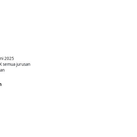
uni 2025
K semua jurusan
kan
n