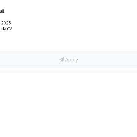
il
i 2025
ada CV
Apply