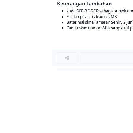
Keterangan Tambahan
kode SKP-BOGOR sebagai subjek ema
File lampiran maksimal 2MB
Batas maksimal lamaran Senin, 2 Jun
Cantumkan nomor WhatsApp aktif p
Loker Terkait
■
Loker SPV SITE
Loker SITE SUPERVISOR
Loker Lainnya
■
Loker MANAGER CAFE
Loker SPV CAFE
Loker CAPTAIN CAFE
Loker BAR CAFE