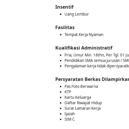
Insentif
Uang Lembur
Fasilitas
Tempat Kerja Nyaman
Kualifikasi Administratif
Pria, Umur Min. 18thn, Per Tgl. 01 J
Pendidikan SMA semua jurusan / SM
Pengalaman kerja tidak dipersyarat
Persyaratan Berkas Dilampirka
Pas Foto Berwarna
KTP
Kartu Keluarga
Daftar Riwayat Hidup
Surat Lamaran Kerja
Ijazah
SIM C