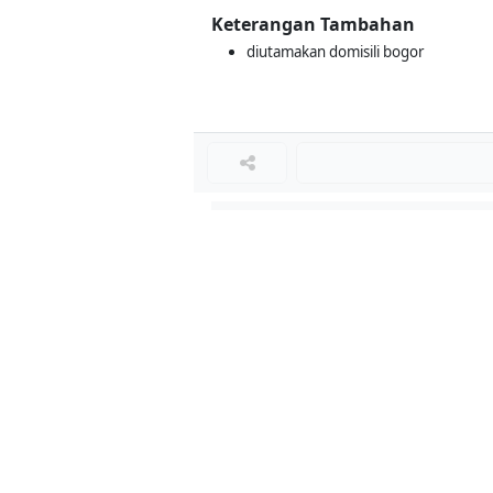
Keterangan Tambahan
diutamakan domisili bogor
Loker Terkait
■
Loker STORE LEADER
Loker WAREHOUSE ADMINISTRATION ST
Loker ASSISTANT STORE LEADER
Loker STORE LEADER
Loker SHOPKEEPER
Loker ADMIN SALES
Loker STAFF HR PERSONALIA
Loker ADMIN GUDANG SEPATU
Loker ADMIN TOKO
Loker STAFF HR / PERSONALIA
Loker STAF AKUNTING