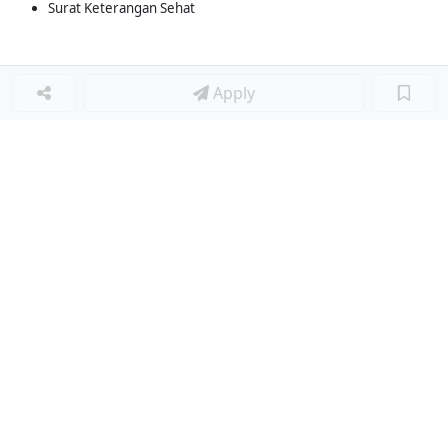
Surat Keterangan Sehat
Apply
Loker Terkait
■
Loker STORE LEADER
Loker WAREHOUSE ADMINISTRATION STAFF
Loker ASSISTANT STORE LEADER
Loker STORE LEADER
Loker HELPER
Loker SHOPKEEPER
Loker ADMIN SALES
Loker STAFF HR PERSONALIA
Loker ADMIN GUDANG SEPATU
Loker ADMIN TOKO
Loker STAFF HR / PERSONALIA
Loker STAF AKUNTING
Loker Lainnya
■