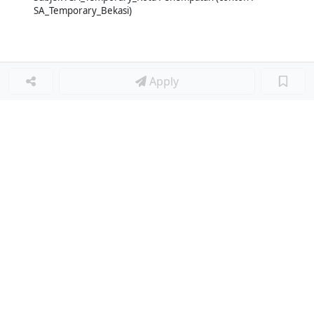
SA_Temporary_Bekasi)
Apply
Loker Terkait
■
Loker DRIVER
Loker ADMIN PAKET & STOCK
Loker ADMIN
Loker ADMIN
Loker HOST LIVE STREAMING
Loker Lainnya
■
Loker MANAGER CAFE
Loker SPV CAFE
Loker CAPTAIN CAFE
Loker BAR CAFE
Loker WAITERSS