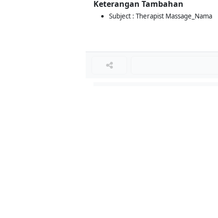
Keterangan Tambahan
Subject : Therapist Massage_Nama
Loker Terkait
■
Loker BEHAVIOR THERAPIST
Loker Diminati
■
Loker STAFF TATA USAHA
Loker STORE LEADER
Loker GURU BAHASA INGGRIS
Loker WAREHOUSE ADMINISTRATION ST
Loker GURU DKV
Loker STAFF KURIKULUM
Loker WAITER/PRAMUSAJI
Loker GURU MATEMATIKA