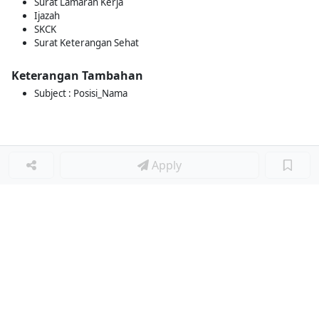
Surat Lamaran Kerja
Ijazah
SKCK
Surat Keterangan Sehat
Keterangan Tambahan
Subject : Posisi_Nama
Apply
Loker Terkait
■
Loker CLEANING SERVICE
Loker HEAD KITCHEN
Loker VISUAL JOCKEY
Loker STAFF CREW
Loker HR MANAGER / HR EXPERT
Loker BARISTA
Loker JUNIOR BARISTA