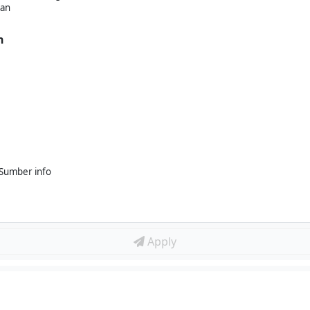
kan
n
_Sumber info
Apply
N