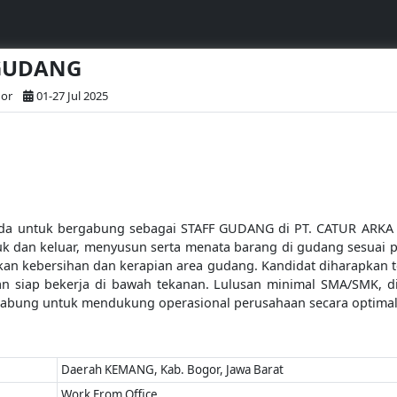
 GUDANG
gor
01-27 Jul 2025
da untuk bergabung sebagai STAFF GUDANG di PT. CATUR ARK
 dan keluar, menyusun serta menata barang di gudang sesuai p
an kebersihan dan kerapian area gudang. Kandidat diharapkan teliti
an siap bekerja di bawah tekanan. Lulusan minimal SMA/SMK, 
rgabung untuk mendukung operasional perusahaan secara optimal
Daerah KEMANG, Kab. Bogor, Jawa Barat
Work From Office