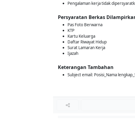
Pengalaman kerja tidak dipersyarat
Persyaratan Berkas Dilampirka
Pas Foto Berwarna
KTP
Kartu Keluarga
Daftar Riwayat Hidup
Surat Lamaran Kerja
Ijazah
Keterangan Tambahan
Subject email: Posisi_Nama lengkap
Loker Terkait
■
Loker WAREHOUSE & INVENTORY INTER