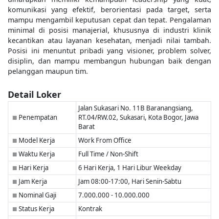
komunikasi yang efektif, berorientasi pada target, serta
mampu mengambil keputusan cepat dan tepat. Pengalaman
minimal di posisi manajerial, khususnya di industri klinik
kecantikan atau layanan kesehatan, menjadi nilai tambah.
Posisi ini menuntut pribadi yang visioner, problem solver,
disiplin, dan mampu membangun hubungan baik dengan
pelanggan maupun tim.
Detail Loker
Jalan Sukasari No. 11B Baranangsiang,
Penempatan
RT.04/RW.02, Sukasari, Kota Bogor, Jawa
■
Barat
Model Kerja
Work From Office
■
Waktu Kerja
Full Time / Non-Shift
■
Hari Kerja
6 Hari Kerja, 1 Hari Libur Weekday
■
Jam Kerja
Jam 08:00-17:00, Hari Senin-Sabtu
■
Nominal Gaji
7.000.000 - 10.000.000
■
Status Kerja
Kontrak
■