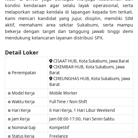
kondisi kendaraan agar selalu layak operasional, serta
melaporkan setiap kendala di lapangan kepada tim terkait.
Kami mencari kandidat yang jujur, disiplin, memiliki SIM
aktif, memahami area sekitar Sukabumi, serta mampu
bekerja dengan target dan tanggung jawab tinggi demi
mendukung kelancaran layanan distribusi SPX.
Detail Loker
CISAAT HUB, Kota Sukabumi, Jawa Barat
CIKEMBAR HUB, Kota Sukabumi, Jawa
Penempatan
Barat
■
CIREUNGHAS HUB, Kota Sukabumi, Jawa
Barat
Model Kerja
Mobile Worker
■
Waktu Kerja
Full Time / Non-Shift
■
Hari Kerja
6 Hari Kerja, 1 Hari Libur Weekend
■
Jam Kerja
Jam 08:00-17:00, Hari Senin-Sabtu
■
Nominal Gaji
Kompetitif
■
Status Kerja
Freelance
■