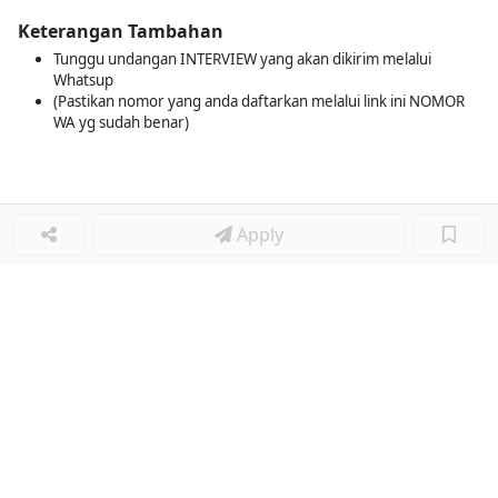
Keterangan Tambahan
Tunggu undangan INTERVIEW yang akan dikirim melalui
Whatsup
(Pastikan nomor yang anda daftarkan melalui link ini NOMOR
WA yg sudah benar)
Apply
Loker Terkait
■
Loker DRIVER
Loker Diminati
■
Loker STAFF TATA USAHA
Loker STORE LEADER
Loker GURU BAHASA INGGRIS
Loker WAREHOUSE ADMINISTRATION STAFF
Loker GURU DKV