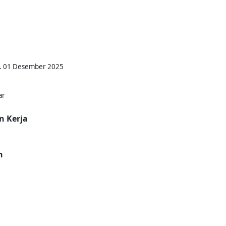
gl. 01 Desember 2025
ar
n Kerja
n