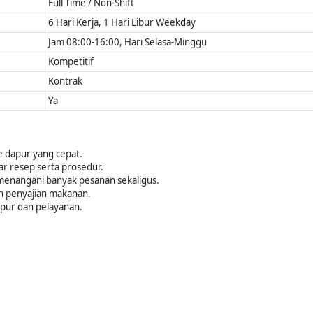
Full Time / Non-Shift
6 Hari Kerja, 1 Hari Libur Weekday
Jam 08:00-16:00, Hari Selasa-Minggu
Kompetitif
Kontrak
Ya
e dapur yang cepat.
ar resep serta prosedur.
enangani banyak pesanan sekaligus.
an penyajian makanan.
apur dan pelayanan.