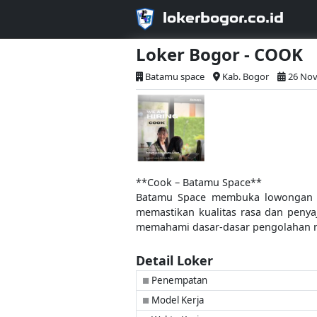
lokerbogor.co.id
Loker Bogor - COOK
Batamu space
Kab. Bogor
26 Nov
**Cook – Batamu Space**
Batamu Space membuka lowongan C
memastikan kualitas rasa dan penyaj
memahami dasar-dasar pengolahan m
Detail Loker
Penempatan
■
Model Kerja
■