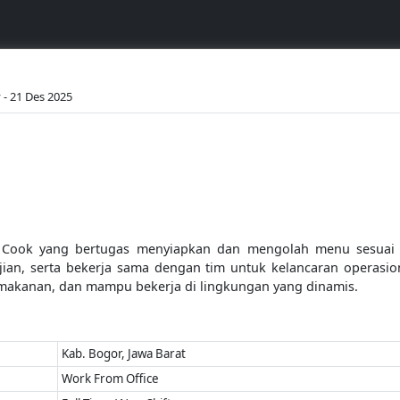
 - 21 Des 2025
ook yang bertugas menyiapkan dan mengolah menu sesuai st
ian, serta bekerja sama dengan tim untuk kelancaran operasiona
akanan, dan mampu bekerja di lingkungan yang dinamis.
Kab. Bogor, Jawa Barat
Work From Office