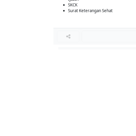
SKCK
Surat Keterangan Sehat
Loker Terkait
■
Loker HEAD CHEF
Loker HEAD KITCHEN
Loker VISUAL JOCKEY
Loker STAFF CREW
Loker HR MANAGER / HR EXPERT
Loker BARISTA
Loker JUNIOR BARISTA
Loker HEAD WAITERS
Loker HEAD WAITERS
Loker BARISTA
Loker BARISTA
Loker Diminati
■