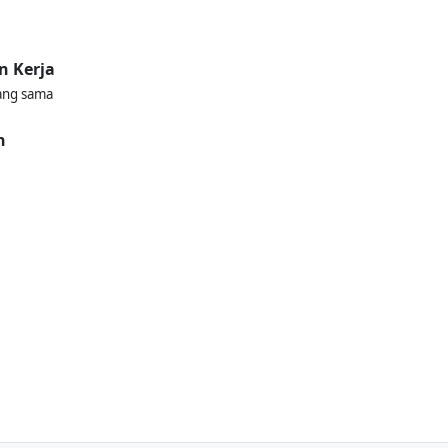
n Kerja
ang sama
n