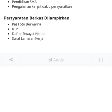
Pendidikan SMA
Pengalaman kerja tidak dipersyaratkan
Persyaratan Berkas Dilampirkan
Pas Foto Berwarna
KTP
Daftar Riwayat Hidup
Surat Lamaran Kerja
Apply
Loker Terkait
■
Loker INTERNAL CONTENT CREATOR
Loker CONTENT CREATOR
Loker DRIVER
Loker ADMIN PAKET & STOCK
Loker ADMIN
Loker ADMIN
Loker HOST LIVE STREAMING