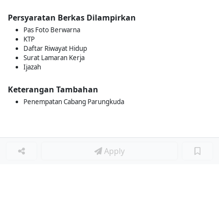
Persyaratan Berkas Dilampirkan
Pas Foto Berwarna
KTP
Daftar Riwayat Hidup
Surat Lamaran Kerja
Ijazah
Keterangan Tambahan
Penempatan Cabang Parungkuda
Apply
Loker Terkait
■
Loker SALES CONSULTANT
Loker FIELD CRO (CUSTOMER RELATIONSHIP OFFICER)
Loker SALES MARKETING