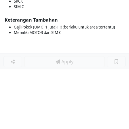
SKCK
SIM C
Keterangan Tambahan
Gaji Pokok (UMK+1 Juta) !!!! (berlaku untuk area tertentu)
Memiliki MOTOR dan SIM C
Apply
Loker Terkait
■
Loker MARKETING & SALES STAFF
Loker MISS CIMORY
Loker Diminati
■
Loker STAFF TATA USAHA
Loker STORE LEADER
Loker GURU BAHASA INGGRIS