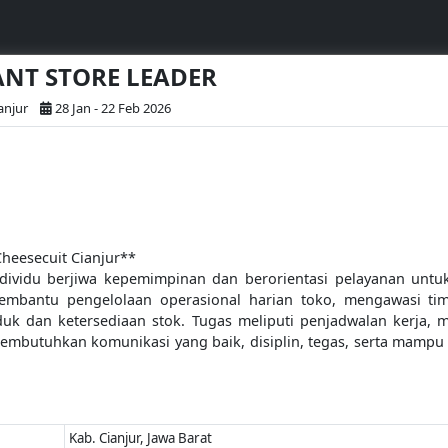
TANT STORE LEADER
anjur
28 Jan - 22 Feb 2026
Cheesecuit Cianjur**
vidu berjiwa kepemimpinan dan berorientasi pelayanan untuk
mbantu pengelolaan operasional harian toko, mengawasi ti
duk dan ketersediaan stok. Tugas meliputi penjadwalan kerja, 
i membutuhkan komunikasi yang baik, disiplin, tegas, serta mamp
Kab. Cianjur, Jawa Barat