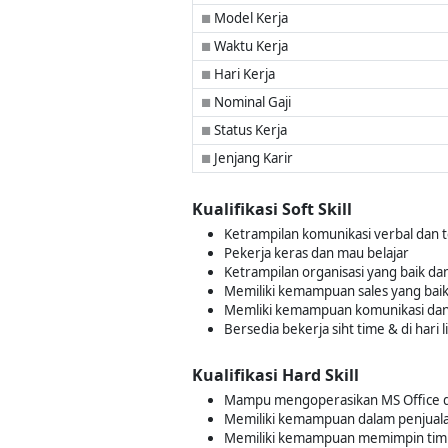
Model Kerja
■
Waktu Kerja
■
Hari Kerja
■
Nominal Gaji
■
Status Kerja
■
Jenjang Karir
■
Kualifikasi Soft Skill
Ketrampilan komunikasi verbal dan te
Pekerja keras dan mau belajar
Ketrampilan organisasi yang baik dan
Memiliki kemampuan sales yang baik 
Memliki kemampuan komunikasi dan 
Bersedia bekerja siht time & di hari l
Kualifikasi Hard Skill
Mampu mengoperasikan MS Office d
Memiliki kemampuan dalam penjualan
Memiliki kemampuan memimpin tim