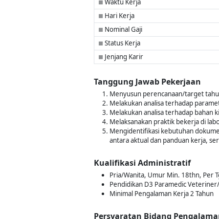
Waktu Kerja
■
Hari Kerja
■
Nominal Gaji
■
Status Kerja
■
Jenjang Karir
■
Tanggung Jawab Pekerjaan
Menyusun perencanaan/target tahun
Melakukan analisa terhadap paramet
Melakukan analisa terhadap bahan ki
Melaksanakan praktik bekerja di la
Mengidentifikasi kebutuhan dokumen
antara aktual dan panduan kerja, s
Kualifikasi Administratif
Pria/Wanita, Umur Min. 18thn, Per 
Pendidikan D3 Paramedic Veteriner/ 
Minimal Pengalaman Kerja 2 Tahun
Persyaratan Bidang Pengalama