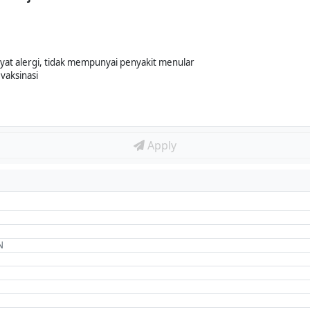
wayat alergi, tidak mempunyai penyakit menular
vaksinasi
Apply
N