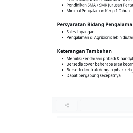
Pendidikan SMA / SMK Jurusan Perta
Minimal Pengalaman Kerja 1 Tahun
Persyaratan Bidang Pengalama
Sales Lapangan
Pengalaman di Agribisnis lebih diut
Keterangan Tambahan
Memiliki kendaraan pribadi & han
Bersedia cover beberapa area keca
Bersedia kontrak dengan pihak ketiga
Dapat bergabung secepatnya
Loker Lainnya
■
Loker MANAGER CAFE