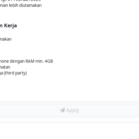
nian lebih diutamakan
n Kerja
amakan
dphone dengan RAM min. 4GB
matan
 (third party)
Apply