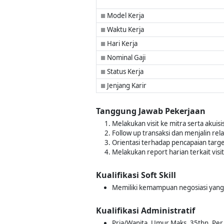
Model Kerja
■
Waktu Kerja
■
Hari Kerja
■
Nominal Gaji
■
Status Kerja
■
Jenjang Karir
■
Tanggung Jawab Pekerjaan
Melakukan visit ke mitra serta akuisi
Follow up transaksi dan menjalin rel
Orientasi terhadap pencapaian targ
Melakukan report harian terkait visi
Kualifikasi Soft Skill
Memiliki kemampuan negosiasi yang
Kualifikasi Administratif
Pria/Wanita, Umur Maks. 35thn, Per 