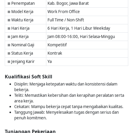
Penempatan
Kab. Bogor, Jawa Barat
■
Model Kerja
Work From Office
■
Waktu Kerja
Full Time / Non-Shift
■
Hari Kerja
6 Hari Kerja, 1 Hari Libur Weekday
■
Jam Kerja
Jam 08:00-16:00, Hari Selasa-Minggu
■
Nominal Gaji
Kompetitif
■
Status Kerja
Kontrak
■
Jenjang Karir
Ya
■
Kualifikasi Soft Skill
Disiplin: Menjaga ketepatan waktu dan konsistensi dalam
bekerja.
Teliti: Memastikan kebersihan dan kerapihan peralatan serta
area kerja.
Cekatan: Mampu bekerja cepat tanpa mengabaikan kualitas.
Tanggung Jawab: Menyelesaikan tugas dengan serius dan
penuh komitmen.
Tunjangan Pekerjaan