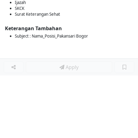
Ijazah
SKCK
Surat Keterangan Sehat
Keterangan Tambahan
Subject : Nama_Posisi_Pakansari Bogor
Apply
Loker Terkait
■
Loker HEAD KITCHEN
Loker VISUAL JOCKEY
Loker BARISTA
Loker JUNIOR BARISTA
Loker HEAD WAITERS
Loker HEAD CHEF
Loker HEAD WAITERS
Loker BARISTA