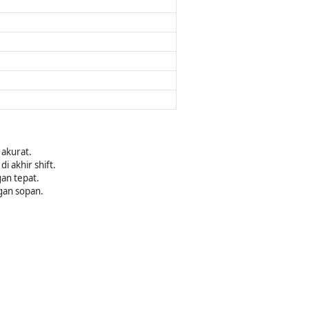
 akurat.
 akhir shift.
an tepat.
gan sopan.