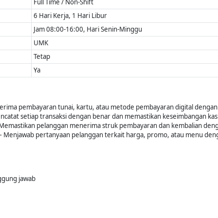
Full Time / Non-Shift
6 Hari Kerja, 1 Hari Libur
Jam 08:00-16:00, Hari Senin-Minggu
UMK
Tetap
Ya
erima pembayaran tunai, kartu, atau metode pembayaran digital dengan
atat setiap transaksi dengan benar dan memastikan keseimbangan kas di
 Memastikan pelanggan menerima struk pembayaran dan kembalian deng
 Menjawab pertanyaan pelanggan terkait harga, promo, atau menu den
ggung jawab