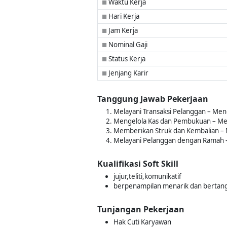
Waktu Kerja
■
Hari Kerja
■
Jam Kerja
■
Nominal Gaji
■
Status Kerja
■
Jenjang Karir
■
Tanggung Jawab Pekerjaan
Melayani Transaksi Pelanggan – Men
Mengelola Kas dan Pembukuan – Menc
Memberikan Struk dan Kembalian –
Melayani Pelanggan dengan Ramah –
Kualifikasi Soft Skill
jujur,teliti,komunikatif
berpenampilan menarik dan bertan
Tunjangan Pekerjaan
Hak Cuti Karyawan