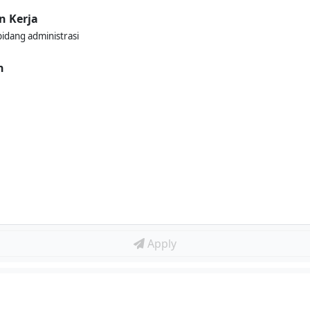
n Kerja
bidang administrasi
n
Apply