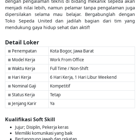
dengan pengalaman teknis di bidang mekanik sepeda akan
menjadi nilai lebih, namun pelamar tanpa pengalaman juga
dipersilakan selama mau belajar. Bergabunglah dengan
Toko Sepeda United dan jadilah bagian dari tim yang
mendukung gaya hidup sehat dan aktif!
Detail Loker
Penempatan
Kota Bogor, Jawa Barat
■
Model Kerja
Work From Office
■
Waktu Kerja
Full Time / Non-Shift
■
Hari Kerja
6 Hari Kerja, 1 Hari Libur Weekend
■
Nominal Gaji
Kompetitif
■
Status Kerja
Tetap
■
Jenjang Karir
Ya
■
Kualifikasi Soft Skill
Jujur; Disiplin, Pekerja keras
Memiliki komunikasi yang baik
Bertanggung jawab dan cekatan