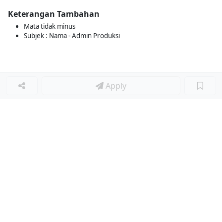
Keterangan Tambahan
Mata tidak minus
Subjek : Nama - Admin Produksi
Apply
Loker Terkait
■
Loker OPERATOR MESIN SEWING
Loker QUALITY ASSURANCE
Loker ENGINEERING
Loker STAFF TATA USAHA
Loker STAFF KURIKULUM
Loker WAREHOUSE & INVENTORY INTERN
Loker HRD / ADMINISTRATION HR
Loker ACCOUNT RECEIVABLE (AR) STAFF
Loker SEKRETARIS YAYASAN SEKOLAH
Loker TEKNISI PENGELASAN (WELDER)